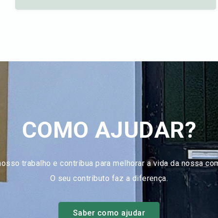
COMO AJUDAR?
nosso trabalho e contribua para melhorar a vida da nossa co
O seu contributo faz a diferença.
Saber como ajudar